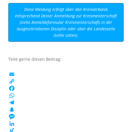
Diese Meldung erfolgt über den Kreisverband,
entsprechend Deiner Anmeldung zur Kreismeisterschaft
(siehe Anmeldeformular Kreismeisterschaft) in der
ausgeschriebenen Disziplin oder über die Landesseite
(siehe unten).
Teile gerne diesen Beitrag:
EMAIL
COPY
LINK
FACEBOOK
WHATSAPP
TELEGRAM
SNAPCHAT
MESSAGE
LINKEDIN