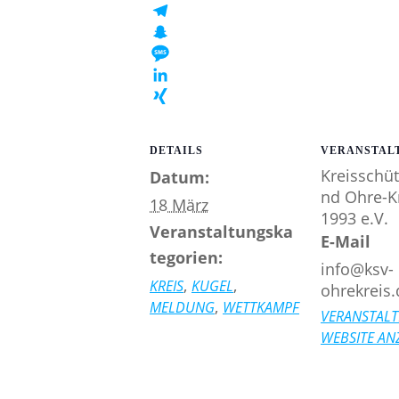
WHATSAPP
TELEGRAM
SNAPCHAT
MESSAGE
LINKEDIN
XING
DETAILS
VERANSTAL
Kreisschü
Datum:
nd Ohre-K
18 März
1993 e.V.
Veranstaltungska
E-Mail
tegorien:
info@ksv-
,
,
KREIS
KUGEL
ohrekreis.
,
MELDUNG
WETTKAMPF
VERANSTALT
WEBSITE AN