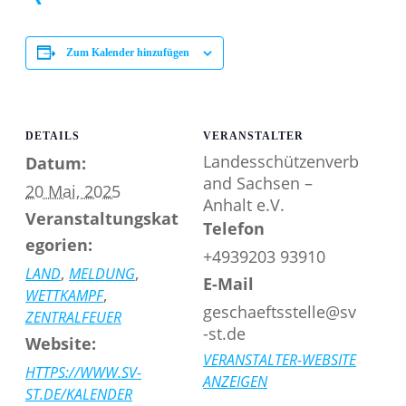
XING
Zum Kalender hinzufügen
DETAILS
VERANSTALTER
Landesschützenverb
Datum:
and Sachsen –
20 Mai, 2025
Anhalt e.V.
Veranstaltungskat
Telefon
egorien:
+4939203 93910
,
,
LAND
MELDUNG
E-Mail
,
WETTKAMPF
geschaeftsstelle@sv
ZENTRALFEUER
-st.de
Website:
VERANSTALTER-WEBSITE
HTTPS://WWW.SV-
ANZEIGEN
ST.DE/KALENDER