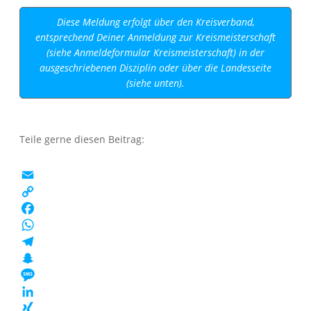
Diese Meldung erfolgt über den Kreisverband,
entsprechend Deiner Anmeldung zur Kreismeisterschaft
(siehe Anmeldeformular Kreismeisterschaft) in der
ausgeschriebenen Disziplin oder über die Landesseite
(siehe unten).
Teile gerne diesen Beitrag:
EMAIL
COPY
LINK
FACEBOOK
WHATSAPP
TELEGRAM
SNAPCHAT
MESSAGE
LINKEDIN