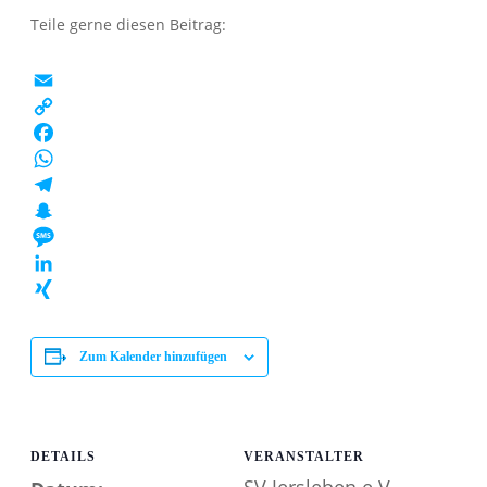
Teile gerne diesen Beitrag:
EMAIL
COPY
LINK
FACEBOOK
WHATSAPP
TELEGRAM
SNAPCHAT
MESSAGE
LINKEDIN
XING
Zum Kalender hinzufügen
DETAILS
VERANSTALTER
SV Jersleben e.V.